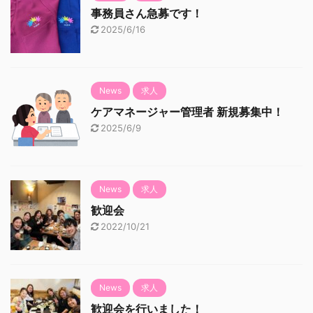
事務員さん急募です！
2025/6/16
News
求人
ケアマネージャー管理者 新規募集中！
2025/6/9
News
求人
歓迎会
2022/10/21
News
求人
歓迎会を行いました！