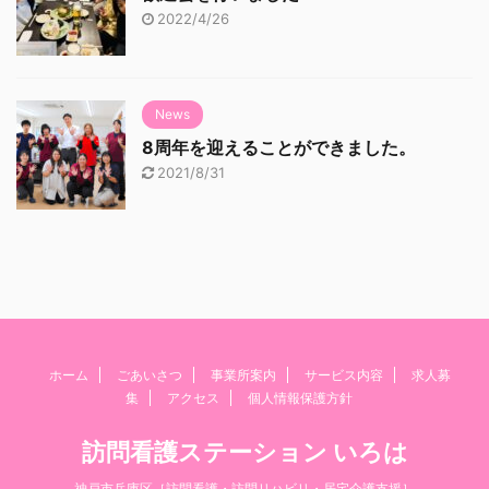
2022/4/26
News
8周年を迎えることができました。
2021/8/31
ホーム
ごあいさつ
事業所案内
サービス内容
求人募
集
アクセス
個人情報保護方針
訪問看護ステーション いろは
神戸市兵庫区［訪問看護・訪問リハビリ・居宅介護支援］